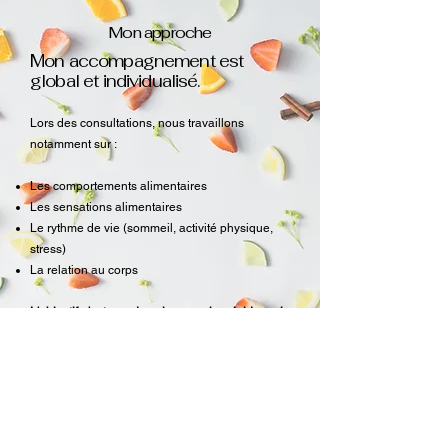
Mon approche
Mon accompagnement est
global et individualisé.
Lors des consultations, nous travaillons
notamment sur :
Les comportements alimentaires
Les sensations alimentaires
Le rythme de vie (sommeil, activité physique,
stress)
La relation au corps
L'objectif n'est pas de suivre un plan rigide mais
de trouver votre équilibre.
Prendre rendez-vous