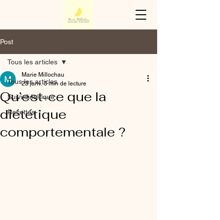
Post
Tous les articles
Marie Millochau
Tous les articles
23 janv.
3 min de lecture
Qu’est-ce que la
Suivi diététique
diététique
Recettes
comportementale ?