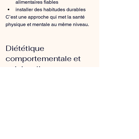
alimentaires fiables
installer des habitudes durables
C’est une approche qui met la santé 
physique et mentale au même niveau.
Diététique 
comportementale et 
suivi en ligne
La 
diététique comportementale en 
ligne
 se prête très bien à la 
téléconsultation. Le cadre à distance 
permet souvent de se sentir plus à 
l’aise, d’échanger librement et de 
travailler directement à partir de ton 
environnement quotidien.